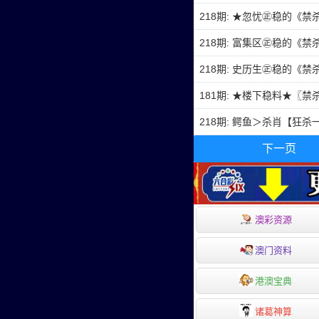
218期: ★忽忧㊣稳的《禁
218期: 富集区㊣稳的《禁
218期: 史历生㊣稳的《禁
181期: ★楼下稳料★〖禁
218期: 鳄鱼＞杀肖【狂杀
下一页
澳彩资源
澳门资料
港澳宝典
诸葛神算