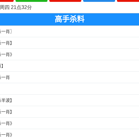
高手杀料
杀一肖〗
杀一肖】
杀一肖》
肖】
杀一肖
杀半波】
杀一肖】
杀一肖》
杀一肖》