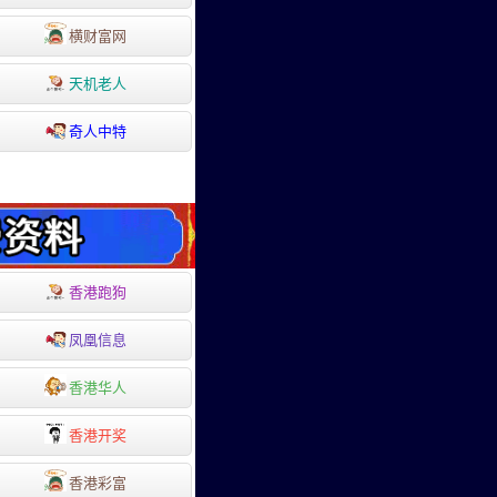
横财富网
天机老人
奇人中特
香港跑狗
凤凰信息
香港华人
香港开奖
香港彩富