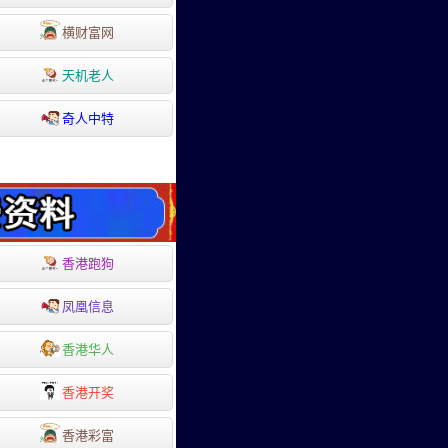
横财富网
天机老人
奇人中特
香港跑狗
凤凰信息
香港华人
香港开奖
香港彩富