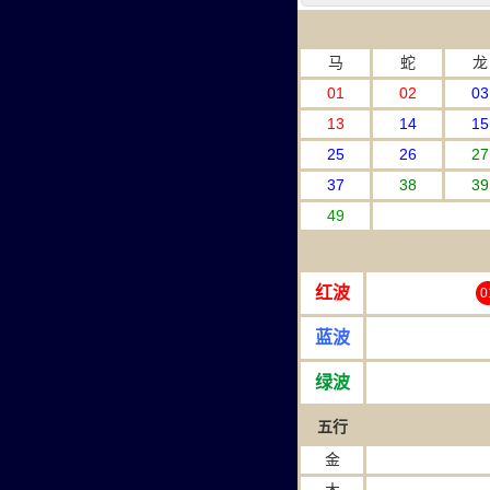
马
蛇
龙
01
02
03
13
14
15
25
26
27
37
38
39
49
红波
0
蓝波
绿波
五行
金
木