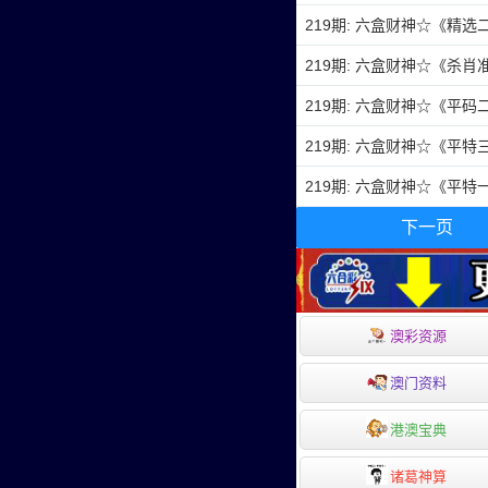
219期: 六盒财神☆《精选
219期: 六盒财神☆《杀肖
219期: 六盒财神☆《平码
219期: 六盒财神☆《平特
219期: 六盒财神☆《平特
下一页
澳彩资源
澳门资料
港澳宝典
诸葛神算