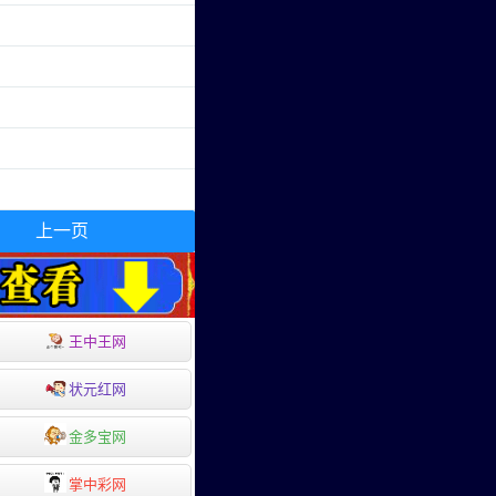
上一页
王中王网
状元红网
金多宝网
掌中彩网