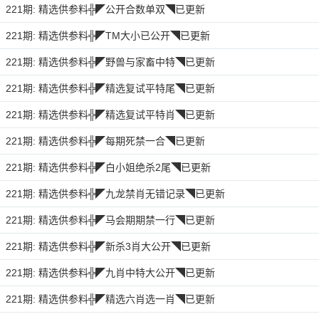
221期: 精选供参料╬◤公开合数单双◥已更新
221期: 精选供参料╬◤TM大小已公开◥已更新
221期: 精选供参料╬◤野兽与家畜中特◥已更新
221期: 精选供参料╬◤精选复试平特尾◥已更新
221期: 精选供参料╬◤精选复试平特肖◥已更新
221期: 精选供参料╬◤每期死禁一合◥已更新
221期: 精选供参料╬◤白小姐绝杀2尾◥已更新
221期: 精选供参料╬◤九龙禁肖无错记录◥已更新
221期: 精选供参料╬◤马会期期禁一行◥已更新
221期: 精选供参料╬◤新杀3肖大公开◥已更新
221期: 精选供参料╬◤九肖中特大公开◥已更新
221期: 精选供参料╬◤精选六肖选一肖◥已更新