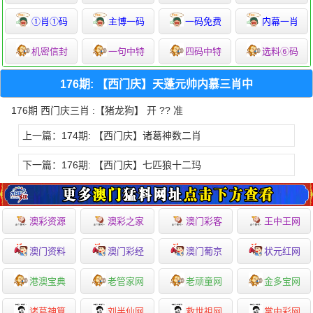
①肖①码
主博一码
一码免费
内幕一肖
机密信封
一句中特
四码中特
选料⑥码
176期: 【西门庆】天蓬元帅内慕三肖中
176期 西门庆三肖 :【猪龙狗】 开 ?? 准
上一篇：
174期: 【西门庆】诸葛神数二肖
下一篇：
176期: 【西门庆】七匹狼十二玛
澳彩资源
澳彩之家
澳门彩客
王中王网
澳门资料
澳门彩经
澳门葡京
状元红网
港澳宝典
老管家网
老顽童网
金多宝网
诸葛神算
刘半仙网
救世祖网
掌中彩网