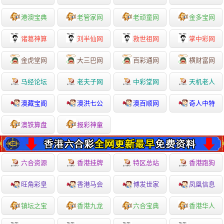
港澳宝典
老管家网
老顽童网
金多宝网
诸葛神算
刘半仙网
救世祖网
掌中彩网
金虎堂网
大三巴网
百彩通网
横财富网
马经论坛
老夫子网
中彩堂网
天机老人
澳藏宝阁
澳洪七公
澳百顺网
奇人中特
澳铁算盘
报彩神童
六合资源
香港挂牌
特区总站
香港跑狗
旺角彩皇
香港马会
博发世家
凤凰信息
镇坛之宝
香港九龙
六合宝典
香港华人