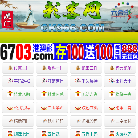
传真二肖
爆料一肖
绝密三肖
经典绝杀
平码2中2
狂砸两肖
半波爆特
来料大小
特准八期
精准内幕
无错六肖
稳赚一肖
公式①码
看图解密
波色玄机
绝杀三肖
精选四肖
稳中特码
超准⑤码
二字爆特
规律七肖
四肖选一
五肖十码
火爆八码