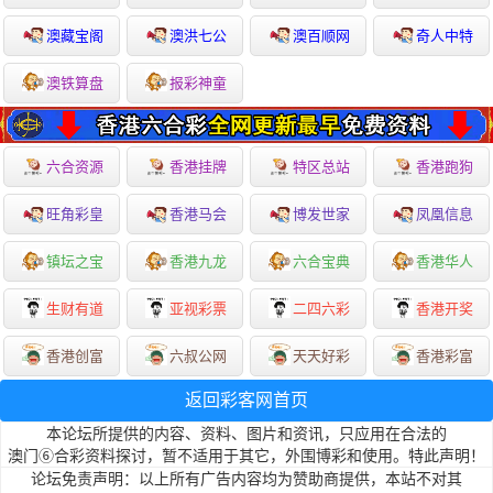
澳藏宝阁
澳洪七公
澳百顺网
奇人中特
澳铁算盘
报彩神童
六合资源
香港挂牌
特区总站
香港跑狗
旺角彩皇
香港马会
博发世家
凤凰信息
镇坛之宝
香港九龙
六合宝典
香港华人
生财有道
亚视彩票
二四六彩
香港开奖
香港创富
六叔公网
天天好彩
香港彩富
返回彩客网首页
本论坛所提供的内容、资料、图片和资讯，只应用在合法的
澳门⑥合彩资料探讨，暂不适用于其它，外围博彩和使用。特此声明！
论坛免责声明：以上所有广告内容均为赞助商提供，本站不对其