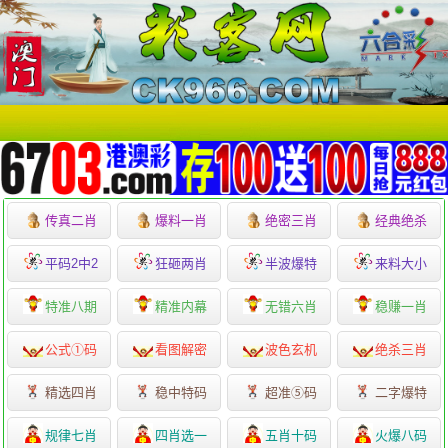
传真二肖
爆料一肖
绝密三肖
经典绝杀
平码2中2
狂砸两肖
半波爆特
来料大小
特准八期
精准内幕
无错六肖
稳赚一肖
公式①码
看图解密
波色玄机
绝杀三肖
精选四肖
稳中特码
超准⑤码
二字爆特
规律七肖
四肖选一
五肖十码
火爆八码